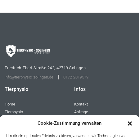
Friedrich-Ebert Straße 242, 42719 Solingen
info@tierphysio-solingen.de
0172-2019579
Tierphysio
Infos
Home
Kontakt
Tierphysio
Anfrage
Behandlungen
Cookie
Cookie-Zustimmung verwalten
FAQs
Impressum
Bilder
Datenschutz
Um dir ein optimales Erlebnis zu bieten, verwenden wir Technologien wie