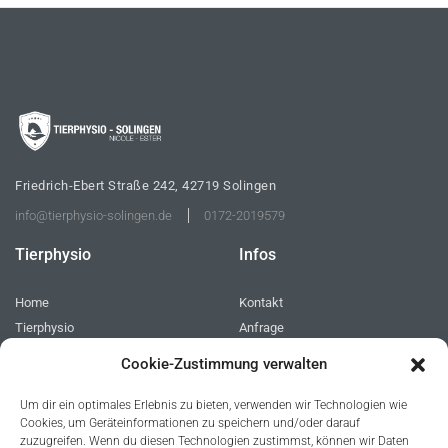
Friedrich-Ebert Straße 242, 42719 Solingen
info@tierphysio-solingen.de
0172-2019579
Tierphysio
Infos
Home
Kontakt
Tierphysio
Anfrage
Behandlungen
Cookie
Cookie-Zustimmung verwalten
FAQs
Impressum
Bilder
Datenschutz
Um dir ein optimales Erlebnis zu bieten, verwenden wir Technologien wie
Cookies, um Geräteinformationen zu speichern und/oder darauf
zuzugreifen. Wenn du diesen Technologien zustimmst, können wir Daten
Tierphysio-Solingen - Nicole Ester © 2023